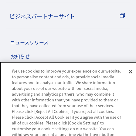
ビジネスパートナーサイト
ニュースリリース
お知らせ
お問い合わせ／サポート
We use cookies to improve your experience on our website,
to personalise content and ads, to provide social media
features and to analyse our traffic. We share information
about your use of our website with our social media,
advertising and analytics partners, who may combine it
with other information that you have provided to them or
ハウジング・クラウド・ストリーミングの
that they have collected from your use of their services.
Please click [Reject All Cookies] if you reject all cookies.
NTTスマートコネクト
Please click [Accept All Cookies] if you agree with the use of
all of our cookies. Please click [Cookie Settings] to
customise your cookie settings on our website. You can
withdraw your consent at any time via the hover button