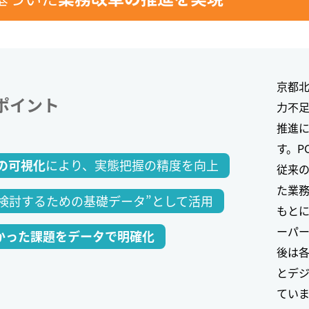
京都
ポイント
力不足
推進
す。P
により、実態把握の精度を向上
の可視化
従来
た業
を検討するための基礎データ”として活用
もとに
ーパ
かった課題をデータで明確化
後は
とデ
ていま