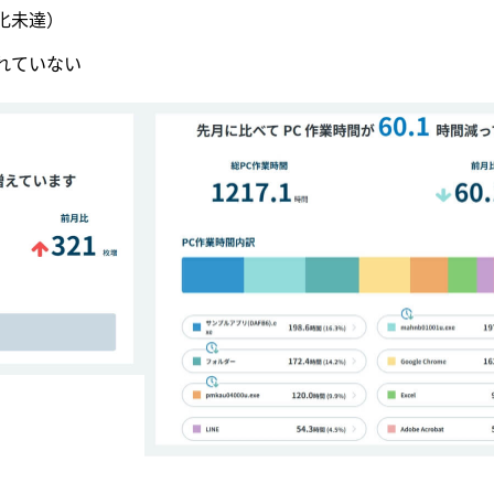
化未達）
れていない