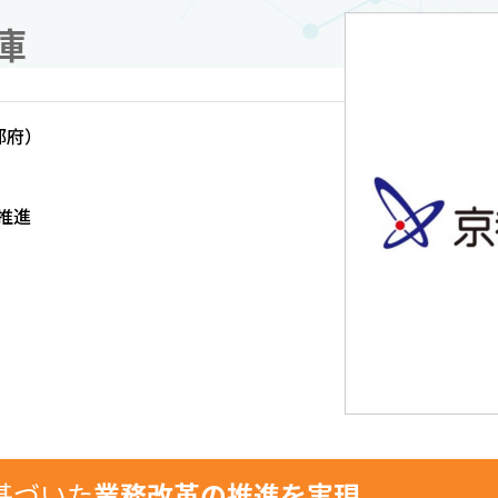
庫
都府）
推進
基づいた
業務改革の推進を実現