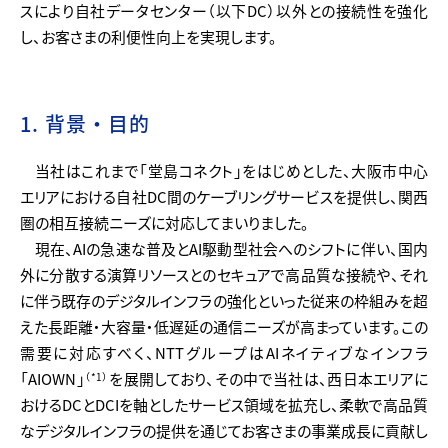
スにより自社データセンター（以下DC）以外との接続性を強化
し、お客さまの利便性向上を実現します。
1. 背景・目的
当社はこれまで「堂島コネクト」をはじめとした、大阪市中心
エリアにおける自社DC間のケーブリングサービスを提供し、関西
圏の相互接続ニーズに対応してまいりました。
現在、AIの急速な普及とAI駆動型社会へのシフトに伴い、国内
外に分散する演算リソースとのセキュアで高品質な接続や、それ
に伴う既存のデジタルインフラの強化といった従来の枠組みを超
えた長距離・大容量・低遅延の通信ニーズが高まっています。この
需要に対応すべく、NTTグループはAIネイティブなインフラ
「AIOWN」
を展開しており、その中で当社は、西日本エリアに
（*1）
おけるDCとDCIを軸としたサービス領域を拡充し、柔軟で高品質
なデジタルインフラの提供を通じてお客さまの事業成長に貢献し