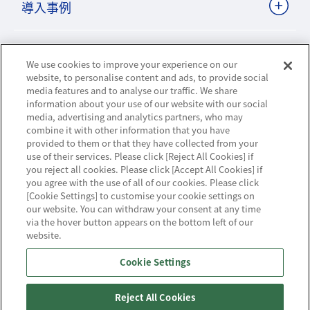
導入事例
ビジネスパートナーサイト
We use cookies to improve your experience on our
website, to personalise content and ads, to provide social
media features and to analyse our traffic. We share
information about your use of our website with our social
ニュースリリース
media, advertising and analytics partners, who may
combine it with other information that you have
お知らせ
provided to them or that they have collected from your
use of their services. Please click [Reject All Cookies] if
you reject all cookies. Please click [Accept All Cookies] if
お問い合わせ／サポート
you agree with the use of all of our cookies. Please click
[Cookie Settings] to customise your cookie settings on
our website. You can withdraw your consent at any time
via the hover button appears on the bottom left of our
website.
ハウジング・クラウド・ストリーミングの
Cookie Settings
NTTスマートコネクト
Reject All Cookies