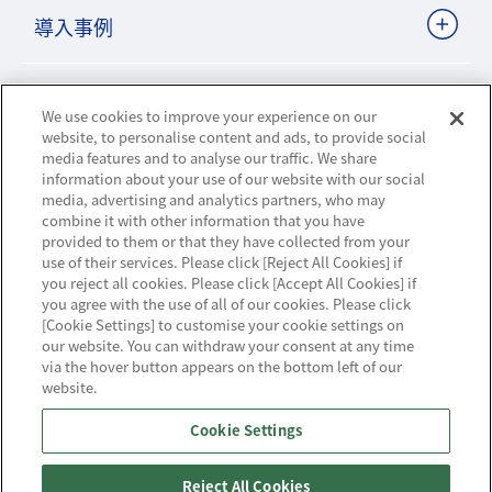
導入事例
ビジネスパートナーサイト
We use cookies to improve your experience on our
website, to personalise content and ads, to provide social
media features and to analyse our traffic. We share
information about your use of our website with our social
ニュースリリース
media, advertising and analytics partners, who may
combine it with other information that you have
お知らせ
provided to them or that they have collected from your
use of their services. Please click [Reject All Cookies] if
you reject all cookies. Please click [Accept All Cookies] if
お問い合わせ／サポート
you agree with the use of all of our cookies. Please click
[Cookie Settings] to customise your cookie settings on
our website. You can withdraw your consent at any time
via the hover button appears on the bottom left of our
website.
ハウジング・クラウド・ストリーミングの
Cookie Settings
NTTスマートコネクト
Reject All Cookies