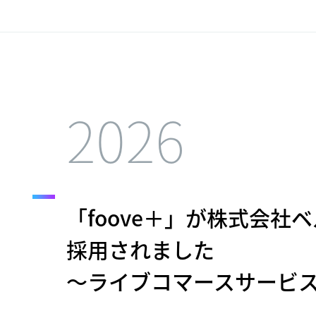
2026
「foove＋」が株式会
採用されました
～ライブコマースサービ