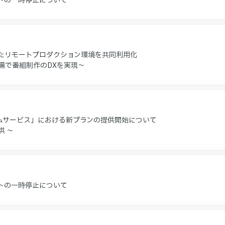
トの一時停止について
用したリモートプロダクション環境を共同利用化
備で番組制作のDXを実現～
ムサービス」における新プランの提供開始について
供 ～
トの一時停止について