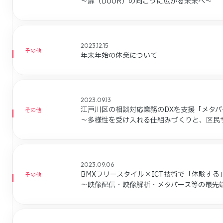
～扉（DOOR）の向こうに広がる未来へ～
2023.12.15
その他
年末年始の休業について
2023.09.13
江戸川区の相談対応業務のDXを支援「メタ
その他
～多様性を受け入れる仕組みづくりと、区民
2023.09.06
BMXフリースタイル×ICT技術で「体験す
その他
〜映像配信・映像解析・メタバース等の最先端