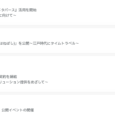
メタバース』活用を開始
に向けて～
はねばし)」を公開～江戸時代にタイムトラベル～
契約を締結
リューション提供をめざして～
」公開イベントの開催