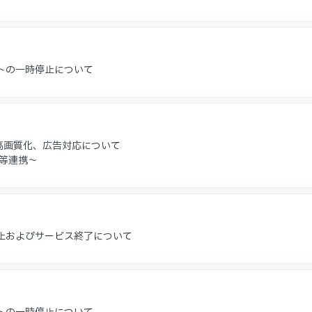
トの一時停止について
高画質化、広告対応について
等連携～
止およびサービス終了について