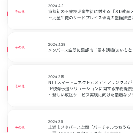
2024.4.8
京都初の不登校児童生徒に対する『３D教育
その他
～児童生徒のサードプレイス環境の整備推進
2024.3.28
その他
メタバース空間に黒部市「愛本刎橋(あいもと
2024.2.15
NTTスマートコネクトとメディアリンクスが
その他
IP映像伝送ソリューションに関する業務提携
～新しい放送サービス実現に向けた最適なソ
2024.2.5
土浦市メタバース空間「バーチャルつちうら
その他