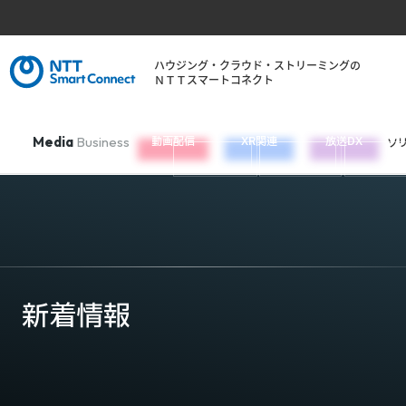
ハウジング・クラウド・ストリーミングの
ＮＴＴスマートコネクト
Media
Business
動画配信
XR関連
放送DX
ソ
新着情報