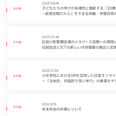
2023.08.28
子どもたちの学びの多様性に貢献する「3D
その他
~ 仮想空間だからこそできる体験・学習効率の
2023.03.28
旧宮川町歌舞伎場のメタバース空間への再現
その他
伝統伎芸とICTの新しい共存価値の創出と記
2023.01.26
小中学校におけるVRを活用した狂言オンラ
その他
～「主体的・対話的で深い学び」の教育モデ
2022.12.15
その他
年末年始の休業について