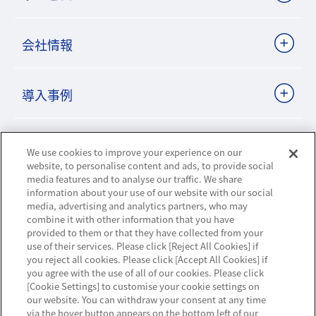
会社情報
導入事例
ビジネスパートナーサイト
We use cookies to improve your experience on our
website, to personalise content and ads, to provide social
media features and to analyse our traffic. We share
information about your use of our website with our social
ニュースリリース
media, advertising and analytics partners, who may
combine it with other information that you have
お知らせ
provided to them or that they have collected from your
use of their services. Please click [Reject All Cookies] if
you reject all cookies. Please click [Accept All Cookies] if
お問い合わせ／サポート
you agree with the use of all of our cookies. Please click
[Cookie Settings] to customise your cookie settings on
our website. You can withdraw your consent at any time
via the hover button appears on the bottom left of our