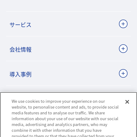
サービス
会社情報
導入事例
ビジネスパートナーサイト
We use cookies to improve your experience on our
website, to personalise content and ads, to provide social
media features and to analyse our traffic. We share
information about your use of our website with our social
ニュースリリース
media, advertising and analytics partners, who may
combine it with other information that you have
provided to them or that they have collected from your