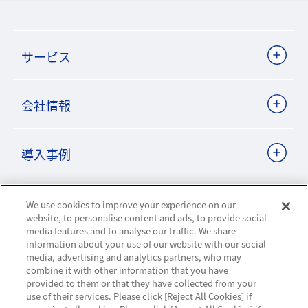
サービス
会社情報
導入事例
ビジネスパートナーサイト
We use cookies to improve your experience on our
website, to personalise content and ads, to provide social
media features and to analyse our traffic. We share
information about your use of our website with our social
ニュースリリース
media, advertising and analytics partners, who may
combine it with other information that you have
provided to them or that they have collected from your
お知らせ
use of their services. Please click [Reject All Cookies] if