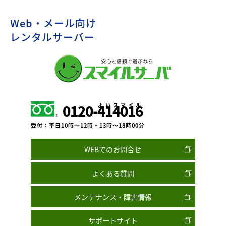
Web・メール向け
レンタルサーバー
よいスマイル
0120-
414016
受付：平日10時～12時・13時～18時00分
WEBでのお問合せ
よくある質問
メンテナンス・障害情報
サポートサイト